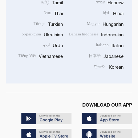
עברית
தமிழ்
Tamil
Hebrew
ไทย
हिन्दी
Thai
Hindi
Türkçe
Magyar
Turkish
Hungarian
Українська
Bahasa Indonesia
Ukrainian
Indonesian
Italiano
اردو
Urdu
Italian
Tiếng Việt
日本語
Vietnamese
Japanese
한국어
Korean
DOWNLOAD OUR APP