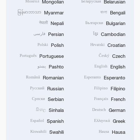
Монгол
Беларуская
Mongolian
Belarusian
မြန်မာဘာသာ
বাংলা
Myanmar
Bengali
नेपाली
Български
Nepali
Bulgarian
ខ្មែរ
فارسی
Persian
Cambodian
Polski
Hrvatski
Polish
Croatian
Português
Český
Portuguese
Czech
English
پښتو
Pashto
English
Română
Esperanto
Romanian
Esperanto
Русский
Filipino
Russian
Filipino
Српски
Français
Serbian
French
සිංහල
Deutsch
Sinhala
German
Español
Ελληνικά
Spanish
Greek
Kiswahili
Hausa
Swahili
Hausa