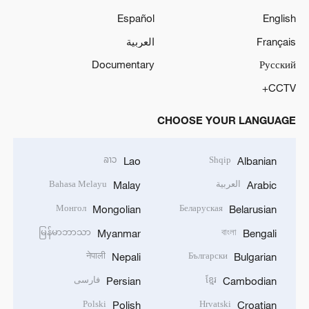
Español
English
Français
العربية
Documentary
Русский
CCTV+
CHOOSE YOUR LANGUAGE
ລາວ
Shqip
Lao
Albanian
العربية
Bahasa Melayu
Malay
Arabic
Монгол
Беларуская
Mongolian
Belarusian
မြန်မာဘာသာ
বাংলা
Myanmar
Bengali
नेपाली
Български
Nepali
Bulgarian
ខ្មែរ
فارسی
Persian
Cambodian
Polski
Hrvatski
Polish
Croatian