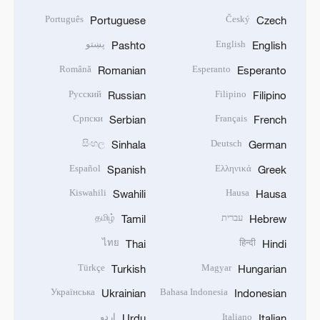
Português
Český
Portuguese
Czech
English
پښتو
Pashto
English
Română
Esperanto
Romanian
Esperanto
Русский
Filipino
Russian
Filipino
Српски
Français
Serbian
French
සිංහල
Deutsch
Sinhala
German
Español
Ελληνικά
Spanish
Greek
Kiswahili
Hausa
Swahili
Hausa
עברית
தமிழ்
Tamil
Hebrew
ไทย
हिन्दी
Thai
Hindi
Türkçe
Magyar
Turkish
Hungarian
Українська
Bahasa Indonesia
Ukrainian
Indonesian
Italiano
اردو
Urdu
Italian