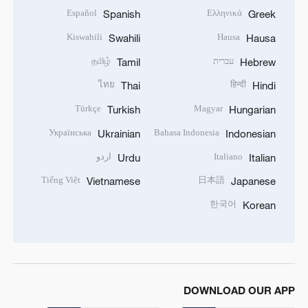
Español
Ελληνικά
Spanish
Greek
Kiswahili
Hausa
Swahili
Hausa
עברית
தமிழ்
Tamil
Hebrew
ไทย
हिन्दी
Thai
Hindi
Türkçe
Magyar
Turkish
Hungarian
Українська
Bahasa Indonesia
Ukrainian
Indonesian
Italiano
اردو
Urdu
Italian
Tiếng Việt
日本語
Vietnamese
Japanese
한국어
Korean
DOWNLOAD OUR APP