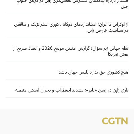
هشدار درباره پیامدهای گسترش نظامی‌گری ژاپن در دریای جنوب
چین
از اوکراین تا ایران؛ استانداردهای دوگانه، کوری استراتژیک و تناقض
در سیاست خارجی ژاپن
نظم جهانی زیر سؤال؛ گزارش امنیتی مونیخ 2026 و انتقاد صریح از
نقش آمریکا
هیچ کشوری حق ندارد پلیس جهان باشد
بازی ژاپن در زمین «ناتو»؛ تشدید اضطراب و بحران امنیتی منطقه