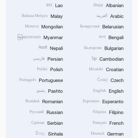
ລາວ
Shqip
Lao
Albanian
العربية
Bahasa Melayu
Malay
Arabic
Монгол
Беларуская
Mongolian
Belarusian
မြန်မာဘာသာ
বাংলা
Myanmar
Bengali
नेपाली
Български
Nepali
Bulgarian
ខ្មែរ
فارسی
Persian
Cambodian
Polski
Hrvatski
Polish
Croatian
Português
Český
Portuguese
Czech
English
پښتو
Pashto
English
Română
Esperanto
Romanian
Esperanto
Русский
Filipino
Russian
Filipino
Српски
Français
Serbian
French
සිංහල
Deutsch
Sinhala
German