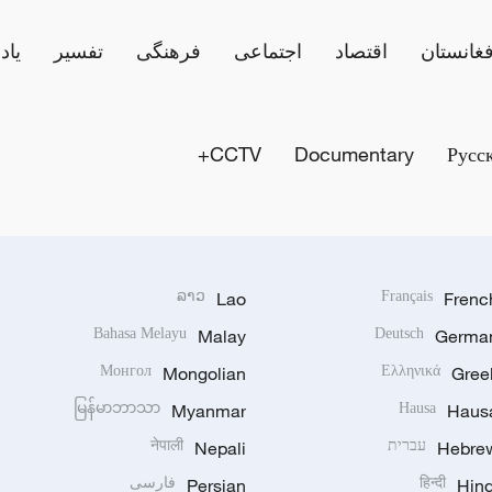
فغانستان
اقتصاد
اجتماعی
فرهنگی
تفسیر
یاد
CCTV+
Documentary
Русс
ລາວ
Lao
Français
Frenc
Bahasa Melayu
Malay
Deutsch
Germa
Монгол
Mongolian
Ελληνικά
Gree
မြန်မာဘာသာ
Myanmar
Hausa
Haus
Hebre
עברית
Nepali
नेपाली
Hind
हिन्दी
Persian
فارسی