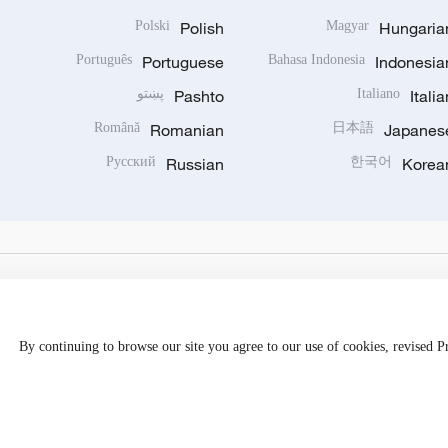
Polski
Polish
Magyar
Hungaria
Português
Portuguese
Bahasa Indonesia
Indonesia
Italia
Italiano
Pashto
پښتو
Română
Romanian
日本語
Japanes
Русский
Russian
한국어
Korea
By continuing to browse our site you agree to our use of cookies, revised 
Disinformation report hotline: 010-85061466
京公网安备 1101050205