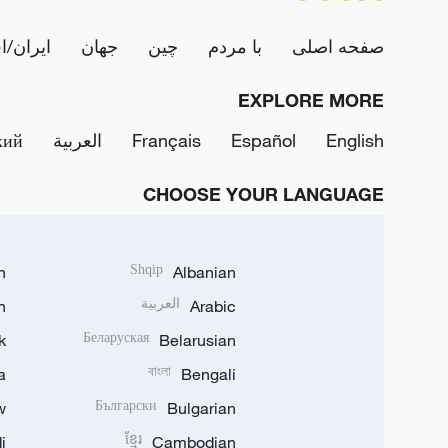
صفحه اصلی
با مردم
چین
جهان
ایران/ا
EXPLORE MORE
English
Español
Français
العربية
кий
CHOOSE YOUR LANGUAGE
h
Shqip
Albanian
Arabic
العربية
n
k
Беларуская
Belarusian
a
বাংলা
Bengali
w
Български
Bulgarian
i
ខ្មែរ
Cambodian