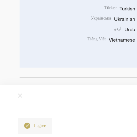
Türkçe
Turkish
Українська
Ukrainian
Urdu
اردو
Tiếng Việt
Vietnamese
I agree