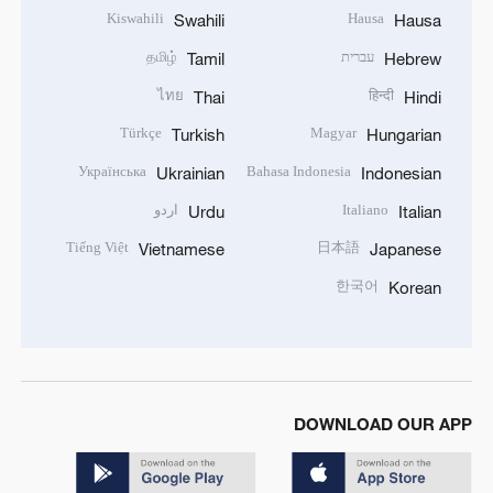
Kiswahili
Hausa
Swahili
Hausa
עברית
தமிழ்
Tamil
Hebrew
ไทย
हिन्दी
Thai
Hindi
Türkçe
Magyar
Turkish
Hungarian
Українська
Bahasa Indonesia
Ukrainian
Indonesian
Italiano
اردو
Urdu
Italian
Tiếng Việt
日本語
Vietnamese
Japanese
한국어
Korean
DOWNLOAD OUR APP