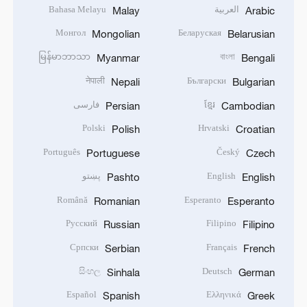
العربية
Bahasa Melayu
Malay
Arabic
Монгол
Беларуская
Mongolian
Belarusian
မြန်မာဘာသာ
বাংলা
Myanmar
Bengali
नेपाली
Български
Nepali
Bulgarian
ខ្មែរ
فارسی
Persian
Cambodian
Polski
Hrvatski
Polish
Croatian
Português
Český
Portuguese
Czech
English
پښتو
Pashto
English
Română
Esperanto
Romanian
Esperanto
Русский
Filipino
Russian
Filipino
Српски
Français
Serbian
French
සිංහල
Deutsch
Sinhala
German
Español
Ελληνικά
Spanish
Greek