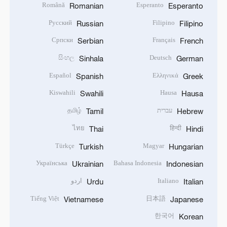
Română
Esperanto
Romanian
Esperanto
Русский
Filipino
Russian
Filipino
Српски
Français
Serbian
French
සිංහල
Deutsch
Sinhala
German
Español
Ελληνικά
Spanish
Greek
Kiswahili
Hausa
Swahili
Hausa
עברית
தமிழ்
Tamil
Hebrew
ไทย
हिन्दी
Thai
Hindi
Türkçe
Magyar
Turkish
Hungarian
Українська
Bahasa Indonesia
Ukrainian
Indonesian
Italiano
اردو
Urdu
Italian
Tiếng Việt
日本語
Vietnamese
Japanese
한국어
Korean