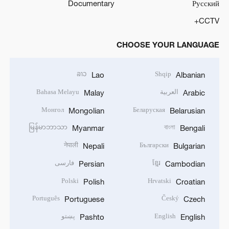
Documentary
Русский
CCTV+
CHOOSE YOUR LANGUAGE
ລາວ
Shqip
Lao
Albanian
العربية
Bahasa Melayu
Malay
Arabic
Монгол
Беларуская
Mongolian
Belarusian
မြန်မာဘာသာ
বাংলা
Myanmar
Bengali
नेपाली
Български
Nepali
Bulgarian
ខ្មែរ
فارسی
Persian
Cambodian
Polski
Hrvatski
Polish
Croatian
Português
Český
Portuguese
Czech
English
پښتو
Pashto
English