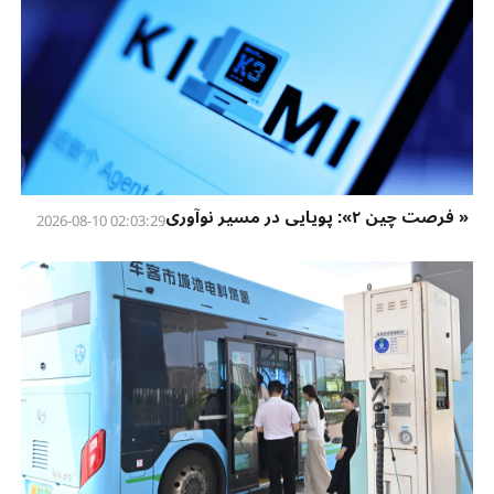
« فرصت چین ۲»: پویایی در مسیر نوآوری
02:03:29 2026-08-10