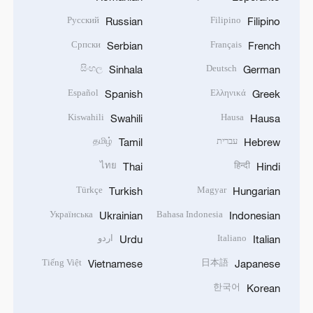
Русский
Filipino
Russian
Filipino
Српски
Français
Serbian
French
සිංහල
Deutsch
Sinhala
German
Español
Ελληνικά
Spanish
Greek
Kiswahili
Hausa
Swahili
Hausa
עברית
தமிழ்
Tamil
Hebrew
ไทย
हिन्दी
Thai
Hindi
Türkçe
Magyar
Turkish
Hungarian
Українська
Bahasa Indonesia
Ukrainian
Indonesian
Italiano
اردو
Urdu
Italian
Tiếng Việt
日本語
Vietnamese
Japanese
한국어
Korean