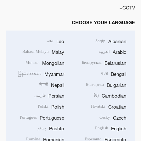
CCTV+
CHOOSE YOUR LANGUAGE
ລາວ
Shqip
Lao
Albanian
العربية
Bahasa Melayu
Malay
Arabic
Монгол
Беларуская
Mongolian
Belarusian
မြန်မာဘာသာ
বাংলা
Myanmar
Bengali
नेपाली
Български
Nepali
Bulgarian
ខ្មែរ
فارسی
Persian
Cambodian
Polski
Hrvatski
Polish
Croatian
Português
Český
Portuguese
Czech
English
پښتو
Pashto
English
Română
Esperanto
Romanian
Esperanto