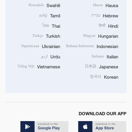
Kiswahili
Hausa
Swahili
Hausa
עברית
தமிழ்
Tamil
Hebrew
ไทย
हिन्दी
Thai
Hindi
Türkçe
Magyar
Turkish
Hungarian
Українська
Bahasa Indonesia
Ukrainian
Indonesian
Italiano
اردو
Urdu
Italian
Tiếng Việt
日本語
Vietnamese
Japanese
한국어
Korean
DOWNLOAD OUR APP