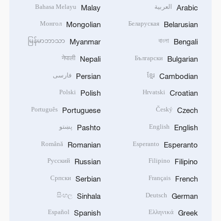
العربية
Bahasa Melayu
Malay
Arabic
Монгол
Беларуская
Mongolian
Belarusian
မြန်မာဘာသာ
বাংলা
Myanmar
Bengali
नेपाली
Български
Nepali
Bulgarian
ខ្មែរ
فارسی
Persian
Cambodian
Polski
Hrvatski
Polish
Croatian
Português
Český
Portuguese
Czech
English
پښتو
Pashto
English
Română
Esperanto
Romanian
Esperanto
Русский
Filipino
Russian
Filipino
Српски
Français
Serbian
French
සිංහල
Deutsch
Sinhala
German
Español
Ελληνικά
Spanish
Greek