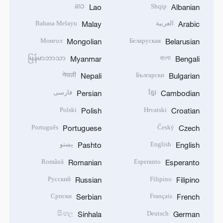
ລາວ
Shqip
Lao
Albanian
العربية
Bahasa Melayu
Malay
Arabic
Монгол
Беларуская
Mongolian
Belarusian
မြန်မာဘာသာ
বাংলা
Myanmar
Bengali
नेपाली
Български
Nepali
Bulgarian
ខ្មែរ
فارسی
Persian
Cambodian
Polski
Hrvatski
Polish
Croatian
Português
Český
Portuguese
Czech
English
پښتو
Pashto
English
Română
Esperanto
Romanian
Esperanto
Русский
Filipino
Russian
Filipino
Српски
Français
Serbian
French
සිංහල
Deutsch
Sinhala
German