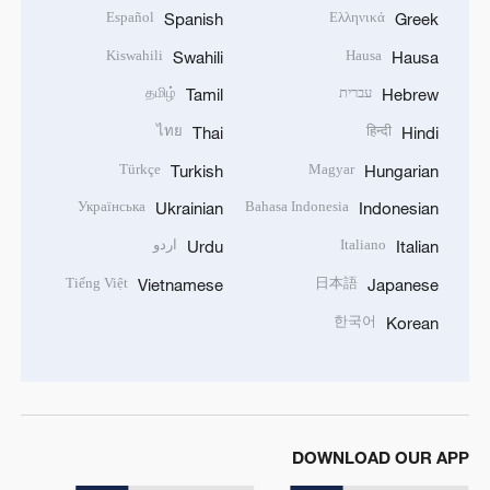
Español
Ελληνικά
Spanish
Greek
Kiswahili
Hausa
Swahili
Hausa
עברית
தமிழ்
Tamil
Hebrew
ไทย
हिन्दी
Thai
Hindi
Türkçe
Magyar
Turkish
Hungarian
Українська
Bahasa Indonesia
Ukrainian
Indonesian
Italiano
اردو
Urdu
Italian
Tiếng Việt
日本語
Vietnamese
Japanese
한국어
Korean
DOWNLOAD OUR APP