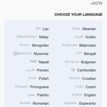
CCTV+
CHOOSE YOUR LANGUAGE
ລາວ
Shqip
Lao
Albanian
العربية
Bahasa Melayu
Malay
Arabic
Монгол
Беларуская
Mongolian
Belarusian
မြန်မာဘာသာ
বাংলা
Myanmar
Bengali
नेपाली
Български
Nepali
Bulgarian
ខ្មែរ
فارسی
Persian
Cambodian
Polski
Hrvatski
Polish
Croatian
Português
Český
Portuguese
Czech
English
پښتو
Pashto
English
Română
Esperanto
Romanian
Esperanto