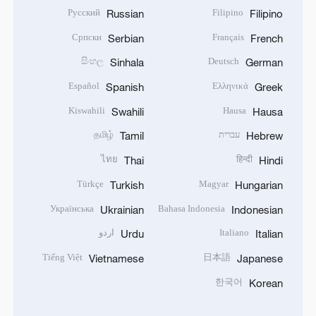
Русский
Filipino
Russian
Filipino
Српски
Français
Serbian
French
සිංහල
Deutsch
Sinhala
German
Español
Ελληνικά
Spanish
Greek
Kiswahili
Hausa
Swahili
Hausa
עברית
தமிழ்
Tamil
Hebrew
ไทย
हिन्दी
Thai
Hindi
Türkçe
Magyar
Turkish
Hungarian
Українська
Bahasa Indonesia
Ukrainian
Indonesian
Italiano
اردو
Urdu
Italian
Tiếng Việt
日本語
Vietnamese
Japanese
한국어
Korean