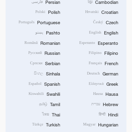
ខ្មែរ
فارسی
Persian
Cambodian
Polski
Hrvatski
Polish
Croatian
Português
Český
Portuguese
Czech
English
پښتو
Pashto
English
Română
Esperanto
Romanian
Esperanto
Русский
Filipino
Russian
Filipino
Српски
Français
Serbian
French
සිංහල
Deutsch
Sinhala
German
Español
Ελληνικά
Spanish
Greek
Kiswahili
Hausa
Swahili
Hausa
עברית
தமிழ்
Tamil
Hebrew
ไทย
हिन्दी
Thai
Hindi
Türkçe
Magyar
Turkish
Hungarian