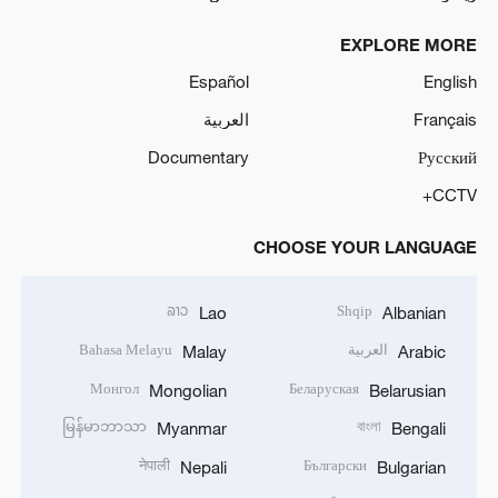
EXPLORE MORE
Español
English
Français
العربية
Documentary
Русский
CCTV+
CHOOSE YOUR LANGUAGE
ລາວ
Shqip
Lao
Albanian
العربية
Bahasa Melayu
Malay
Arabic
Монгол
Беларуская
Mongolian
Belarusian
မြန်မာဘာသာ
বাংলা
Myanmar
Bengali
नेपाली
Български
Nepali
Bulgarian