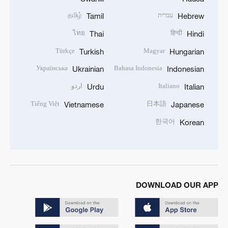
עברית
தமிழ்
Tamil
Hebrew
ไทย
हिन्दी
Thai
Hindi
Türkçe
Magyar
Turkish
Hungarian
Українська
Bahasa Indonesia
Ukrainian
Indonesian
Italiano
اردو
Urdu
Italian
Tiếng Việt
日本語
Vietnamese
Japanese
한국어
Korean
DOWNLOAD OUR APP