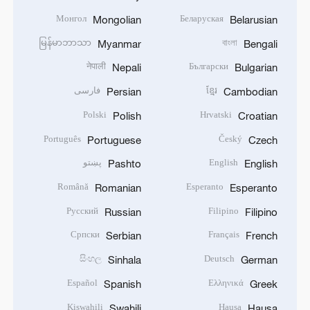
Монгол
Беларуская
Mongolian
Belarusian
မြန်မာဘာသာ
বাংলা
Myanmar
Bengali
नेपाली
Български
Nepali
Bulgarian
ខ្មែរ
فارسی
Persian
Cambodian
Polski
Hrvatski
Polish
Croatian
Português
Český
Portuguese
Czech
English
پښتو
Pashto
English
Română
Esperanto
Romanian
Esperanto
Русский
Filipino
Russian
Filipino
Српски
Français
Serbian
French
සිංහල
Deutsch
Sinhala
German
Español
Ελληνικά
Spanish
Greek
Kiswahili
Hausa
Swahili
Hausa