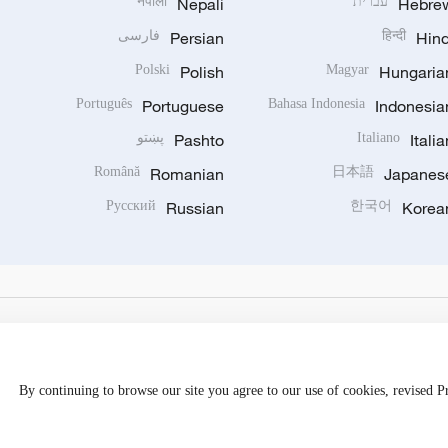
Hebre
עברית
Nepali
नेपाली
Hind
हिन्दी
Persian
فارسی
Polski
Polish
Magyar
Hungaria
Português
Portuguese
Bahasa Indonesia
Indonesia
Italia
Italiano
Pashto
پښتو
Română
Romanian
日本語
Japanes
Русский
Russian
한국어
Korea
By continuing to browse our site you agree to our use of cookies, revised 