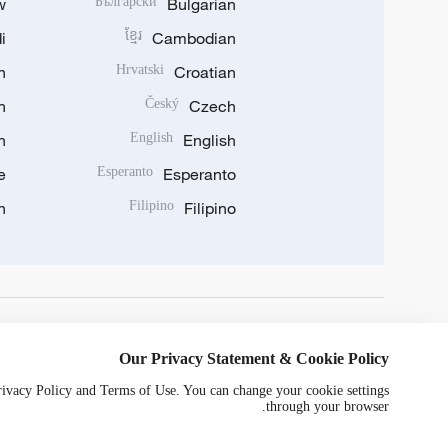
w
Български
Bulgarian
i
ខ្មែរ
Cambodian
n
Hrvatski
Croatian
n
Český
Czech
n
English
English
e
Esperanto
Esperanto
n
Filipino
Filipino
DOWNLOAD OUR APP
Our Privacy Statement & Cookie Policy
Privacy Policy and Terms of Use. You can change your cookie settings
through your browser.