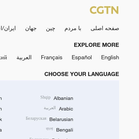
صفحه اصلی
با مردم
چین
جهان
ایران/ا
EXPLORE MORE
English
Español
Français
العربية
кий
CHOOSE YOUR LANGUAGE
h
Shqip
Albanian
Arabic
العربية
n
k
Беларуская
Belarusian
a
বাংলা
Bengali