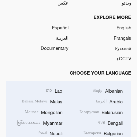
ویدئو
عکس
EXPLORE MORE
Español
English
Français
العربية
Documentary
Русский
CCTV+
CHOOSE YOUR LANGUAGE
ລາວ
Shqip
Lao
Albanian
العربية
Bahasa Melayu
Malay
Arabic
Монгол
Беларуская
Mongolian
Belarusian
မြန်မာဘာသာ
বাংলা
Myanmar
Bengali
नेपाली
Български
Nepali
Bulgarian