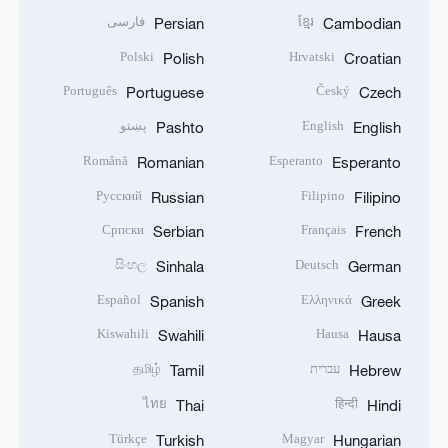
ខ្មែរ
فارسی
Persian
Cambodian
Polski
Hrvatski
Polish
Croatian
Português
Český
Portuguese
Czech
English
پښتو
Pashto
English
Română
Esperanto
Romanian
Esperanto
Русский
Filipino
Russian
Filipino
Српски
Français
Serbian
French
සිංහල
Deutsch
Sinhala
German
Español
Ελληνικά
Spanish
Greek
Kiswahili
Hausa
Swahili
Hausa
עברית
தமிழ்
Tamil
Hebrew
ไทย
हिन्दी
Thai
Hindi
Türkçe
Magyar
Turkish
Hungarian