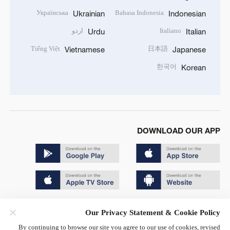
Українська
Bahasa Indonesia
Ukrainian
Indonesian
Italiano
اردو
Urdu
Italian
Tiếng Việt
日本語
Vietnamese
Japanese
한국어
Korean
DOWNLOAD OUR APP
Copyright © 2024 CGTN.
Our Privacy Statement & Cookie Policy
京ICP备20000184号
By continuing to browse our site you agree to our use of cookies, revised