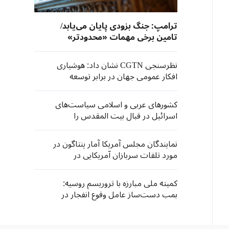
ترامپ: جنگ بزودی پایان می‌یابد/
تامین برخی مهمات «محدودتر»
شده است
نظرسنجی CGTN نشان داد: هوشیاری
افکار عمومی جهان در برابر توسعه
نظامی‌گری ژاپن
کشورهای عربی و اسلامی سیاست‌های
اسرائیل در قبال بیت المقدس را
محکوم کردند
نمایندگان مجلس آمریکا آمار پنتاگون در
مورد تلفات سربازان آمریکایی در
درگیری با ایران را زیر سوال بردند
کمیته ملی مبارزه با تروریسم روسیه:
بمب دست‌ساز عامل وقوع انفجار در
مسکو بود