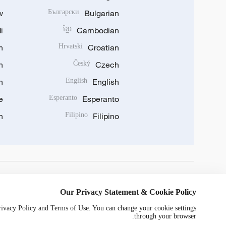
w
Български
Bulgarian
i
ខ្មែរ
Cambodian
n
Hrvatski
Croatian
n
Český
Czech
n
English
English
e
Esperanto
Esperanto
n
Filipino
Filipino
DOWNLOAD OUR APP
Our Privacy Statement & Cookie Policy
Privacy Policy and Terms of Use. You can change your cookie settings
through your browser.