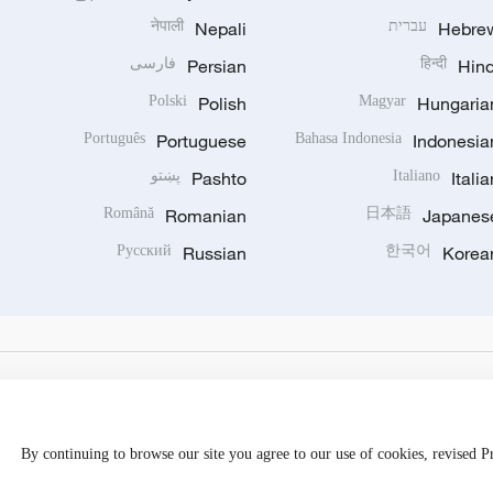
Hebre
עברית
Nepali
नेपाली
Hind
हिन्दी
Persian
فارسی
Polski
Polish
Magyar
Hungaria
Português
Portuguese
Bahasa Indonesia
Indonesia
Italia
Italiano
Pashto
پښتو
Română
Romanian
日本語
Japanes
Русский
Russian
한국어
Korea
By continuing to browse our site you agree to our use of cookies, revised 