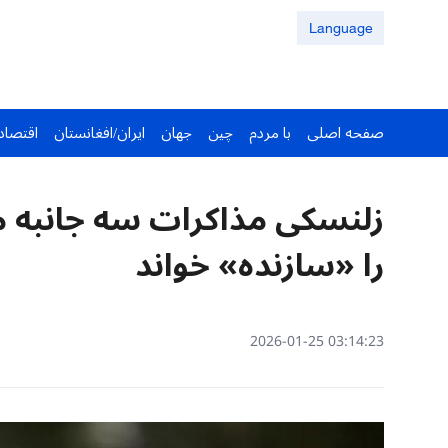
Language
صفحه اصلی
با مردم
چین
جهان
ایران/افغانستان
اقتصاد
زلنسکی مذاکرات سه جانبه می
را «سازنده» خواند
03:14:23 2026-01-25