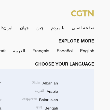
صفحه اصلی
با مردم
چین
جهان
ایران/ا
EXPLORE MORE
English
Español
Français
العربية
кий
CHOOSE YOUR LANGUAGE
h
Shqip
Albanian
Arabic
العربية
n
k
Беларуская
Belarusian
a
বাংলা
Bengali