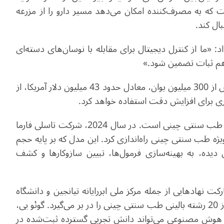
خارج می‌شوند. هر بطری دارای یک کد QR است که به مصرف‌کننده امکان می‌دهد مسیر دارو را از مزرعه
ال کند.
: «ما از کنترل دیجیتال برای مقابله با نوسان‌های دسته‌ای
 هم ثبات تضمین شود.»
او افزود: کارگاه هوشمند نسل آینده، با سرمایه‌گذاری بیش از 300 میلیون یوان، معادل حدود 43 میلیون دلار آمریکا، از
 برای افزایش دقت استفاده خواهد کرد.
هوش مصنوعی نیز در حال دگرگون کردن تولید داروهای طب سنتی چینی است. در سال 2024، شرکت تاسلی فارما
یژه طب سنتی چینی راه‌اندازی کرد. این مدل که بر پایه حجم
 دیده، به بهینه‌سازی فرمول‌ها، تبیین سازوکارها و کشف
 نهادهایی از جمله مرکز ملی ابررایانه تیانجین و دانشگاه
طب سنتی چینی تیانجین توسعه یافت که دانش بیش از 20 رشته بالینی طب سنتی چینی را در بر می‌گیرد. گوئو یی،
هوش مصنوعی می‌تواند دانش تجربی گسترده ثبت‌شده در