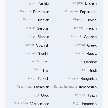
English
پښتو
Pashto
English
Română
Esperanto
Romanian
Esperanto
Русский
Filipino
Russian
Filipino
Српски
Français
Serbian
French
සිංහල
Deutsch
Sinhala
German
Español
Ελληνικά
Spanish
Greek
Kiswahili
Hausa
Swahili
Hausa
עברית
தமிழ்
Tamil
Hebrew
ไทย
हिन्दी
Thai
Hindi
Türkçe
Magyar
Turkish
Hungarian
Українська
Bahasa Indonesia
Ukrainian
Indonesian
Italiano
اردو
Urdu
Italian
Tiếng Việt
日本語
Vietnamese
Japanese