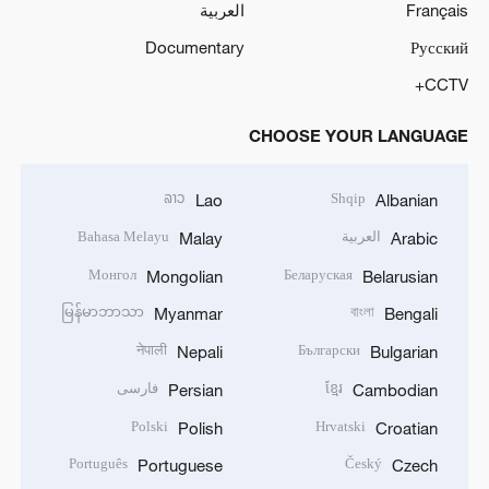
Français
العربية
Documentary
Русский
CCTV+
CHOOSE YOUR LANGUAGE
ລາວ
Shqip
Lao
Albanian
العربية
Bahasa Melayu
Malay
Arabic
Монгол
Беларуская
Mongolian
Belarusian
မြန်မာဘာသာ
বাংলা
Myanmar
Bengali
नेपाली
Български
Nepali
Bulgarian
ខ្មែរ
فارسی
Persian
Cambodian
Polski
Hrvatski
Polish
Croatian
Português
Český
Portuguese
Czech