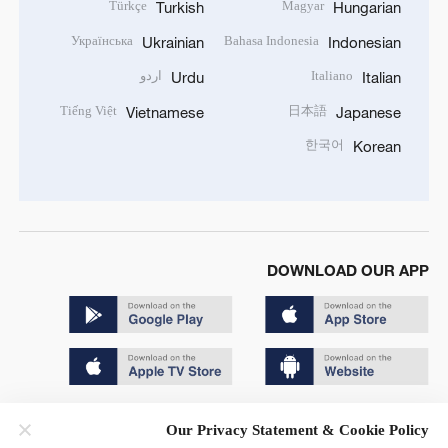
Türkçe
Magyar
Turkish
Hungarian
Українська
Bahasa Indonesia
Ukrainian
Indonesian
Italiano
اردو
Urdu
Italian
Tiếng Việt
日本語
Vietnamese
Japanese
한국어
Korean
DOWNLOAD OUR APP
Copyright © 2024 CGTN.
Our Privacy Statement & Cookie Policy