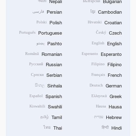
नेपाली
Български
Nepali
Bulgarian
ខ្មែរ
فارسی
Persian
Cambodian
Polski
Hrvatski
Polish
Croatian
Português
Český
Portuguese
Czech
English
پښتو
Pashto
English
Română
Esperanto
Romanian
Esperanto
Русский
Filipino
Russian
Filipino
Српски
Français
Serbian
French
සිංහල
Deutsch
Sinhala
German
Español
Ελληνικά
Spanish
Greek
Kiswahili
Hausa
Swahili
Hausa
עברית
தமிழ்
Tamil
Hebrew
ไทย
हिन्दी
Thai
Hindi