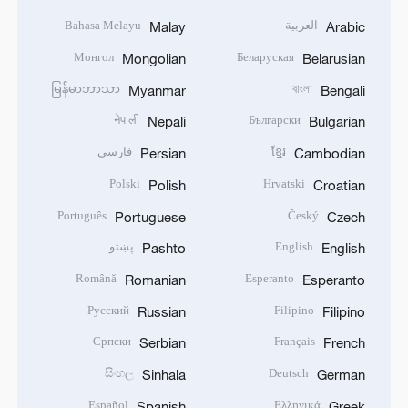
العربية
Bahasa Melayu
Malay
Arabic
Монгол
Беларуская
Mongolian
Belarusian
မြန်မာဘာသာ
বাংলা
Myanmar
Bengali
नेपाली
Български
Nepali
Bulgarian
ខ្មែរ
فارسی
Persian
Cambodian
Polski
Hrvatski
Polish
Croatian
Português
Český
Portuguese
Czech
English
پښتو
Pashto
English
Română
Esperanto
Romanian
Esperanto
Русский
Filipino
Russian
Filipino
Српски
Français
Serbian
French
සිංහල
Deutsch
Sinhala
German
Español
Ελληνικά
Spanish
Greek