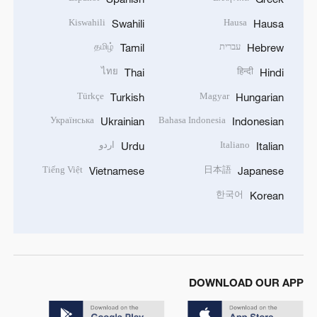
Kiswahili
Hausa
Swahili
Hausa
עברית
தமிழ்
Tamil
Hebrew
ไทย
हिन्दी
Thai
Hindi
Türkçe
Magyar
Turkish
Hungarian
Українська
Bahasa Indonesia
Ukrainian
Indonesian
Italiano
اردو
Urdu
Italian
Tiếng Việt
日本語
Vietnamese
Japanese
한국어
Korean
DOWNLOAD OUR APP