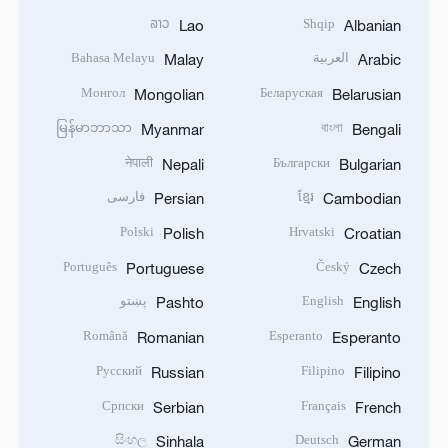
ລາວ
Shqip
Lao
Albanian
العربية
Bahasa Melayu
Malay
Arabic
Монгол
Беларуская
Mongolian
Belarusian
မြန်မာဘာသာ
বাংলা
Myanmar
Bengali
नेपाली
Български
Nepali
Bulgarian
ខ្មែរ
فارسی
Persian
Cambodian
Polski
Hrvatski
Polish
Croatian
Português
Český
Portuguese
Czech
English
پښتو
Pashto
English
Română
Esperanto
Romanian
Esperanto
Русский
Filipino
Russian
Filipino
Српски
Français
Serbian
French
සිංහල
Deutsch
Sinhala
German