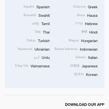
Español
Ελληνικά
Spanish
Greek
Kiswahili
Hausa
Swahili
Hausa
עברית
தமிழ்
Tamil
Hebrew
ไทย
हिन्दी
Thai
Hindi
Türkçe
Magyar
Turkish
Hungarian
Українська
Bahasa Indonesia
Ukrainian
Indonesian
Italiano
اردو
Urdu
Italian
Tiếng Việt
日本語
Vietnamese
Japanese
한국어
Korean
DOWNLOAD OUR APP