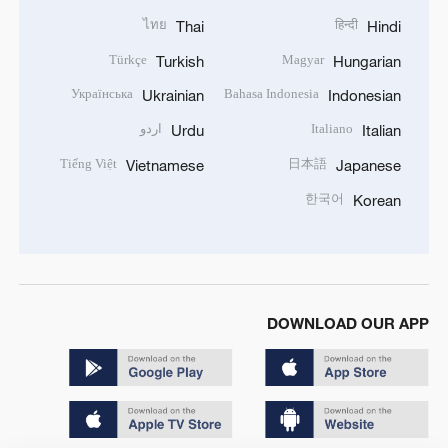
ไทย
हिन्दी
Thai
Hindi
Türkçe
Magyar
Turkish
Hungarian
Українська
Bahasa Indonesia
Ukrainian
Indonesian
Italiano
اردو
Urdu
Italian
Tiếng Việt
日本語
Vietnamese
Japanese
한국어
Korean
DOWNLOAD OUR APP