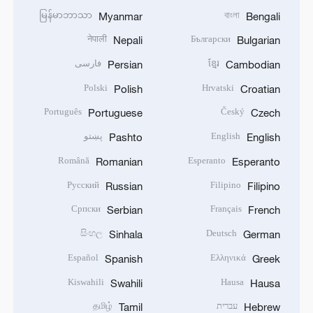
မြန်မာဘာသာ
বাংলা
Myanmar
Bengali
नेपाली
Български
Nepali
Bulgarian
ខ្មែរ
فارسی
Persian
Cambodian
Polski
Hrvatski
Polish
Croatian
Português
Český
Portuguese
Czech
English
پښتو
Pashto
English
Română
Esperanto
Romanian
Esperanto
Русский
Filipino
Russian
Filipino
Српски
Français
Serbian
French
සිංහල
Deutsch
Sinhala
German
Español
Ελληνικά
Spanish
Greek
Kiswahili
Hausa
Swahili
Hausa
עברית
தமிழ்
Tamil
Hebrew