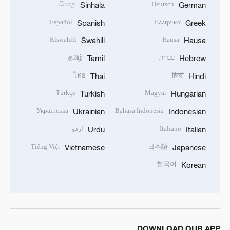
සිංහල
Deutsch
Sinhala
German
Español
Ελληνικά
Spanish
Greek
Kiswahili
Hausa
Swahili
Hausa
עברית
தமிழ்
Tamil
Hebrew
ไทย
हिन्दी
Thai
Hindi
Türkçe
Magyar
Turkish
Hungarian
Українська
Bahasa Indonesia
Ukrainian
Indonesian
Italiano
اردو
Urdu
Italian
Tiếng Việt
日本語
Vietnamese
Japanese
한국어
Korean
DOWNLOAD OUR APP