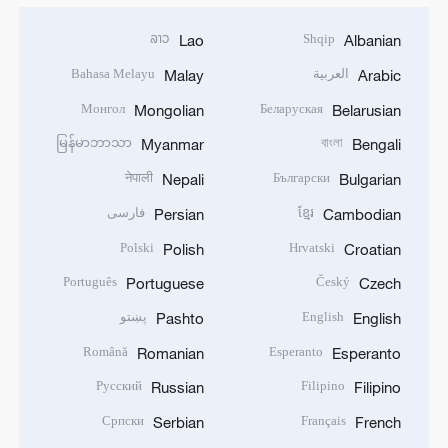
ລາວ
Shqip
Lao
Albanian
العربية
Bahasa Melayu
Malay
Arabic
Монгол
Беларуская
Mongolian
Belarusian
မြန်မာဘာသာ
বাংলা
Myanmar
Bengali
नेपाली
Български
Nepali
Bulgarian
ខ្មែរ
فارسی
Persian
Cambodian
Polski
Hrvatski
Polish
Croatian
Português
Český
Portuguese
Czech
English
پښتو
Pashto
English
Română
Esperanto
Romanian
Esperanto
Русский
Filipino
Russian
Filipino
Српски
Français
Serbian
French