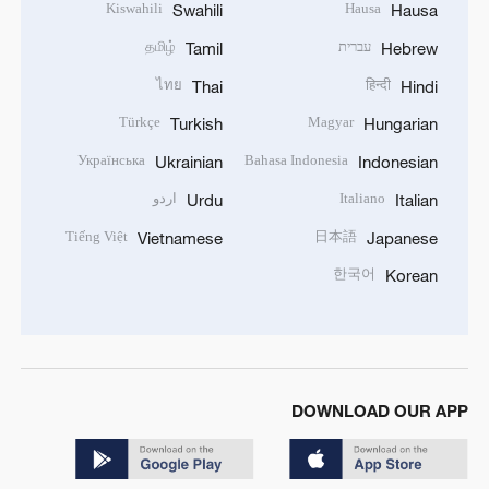
Kiswahili
Hausa
Swahili
Hausa
עברית
தமிழ்
Tamil
Hebrew
ไทย
हिन्दी
Thai
Hindi
Türkçe
Magyar
Turkish
Hungarian
Українська
Bahasa Indonesia
Ukrainian
Indonesian
Italiano
اردو
Urdu
Italian
Tiếng Việt
日本語
Vietnamese
Japanese
한국어
Korean
DOWNLOAD OUR APP