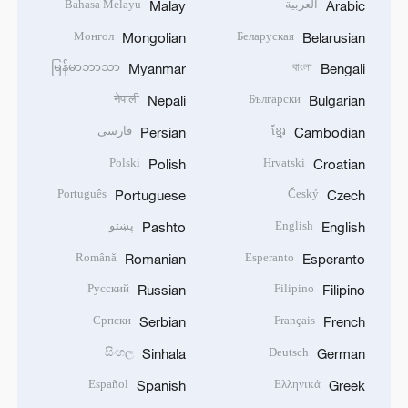
العربية
Bahasa Melayu
Malay
Arabic
Монгол
Беларуская
Mongolian
Belarusian
မြန်မာဘာသာ
বাংলা
Myanmar
Bengali
नेपाली
Български
Nepali
Bulgarian
ខ្មែរ
فارسی
Persian
Cambodian
Polski
Hrvatski
Polish
Croatian
Português
Český
Portuguese
Czech
English
پښتو
Pashto
English
Română
Esperanto
Romanian
Esperanto
Русский
Filipino
Russian
Filipino
Српски
Français
Serbian
French
සිංහල
Deutsch
Sinhala
German
Español
Ελληνικά
Spanish
Greek