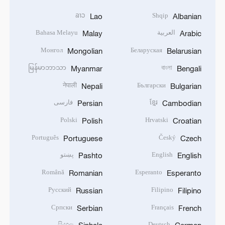
ລາວ
Shqip
Lao
Albanian
العربية
Bahasa Melayu
Malay
Arabic
Монгол
Беларуская
Mongolian
Belarusian
မြန်မာဘာသာ
বাংলা
Myanmar
Bengali
नेपाली
Български
Nepali
Bulgarian
ខ្មែរ
فارسی
Persian
Cambodian
Polski
Hrvatski
Polish
Croatian
Português
Český
Portuguese
Czech
English
پښتو
Pashto
English
Română
Esperanto
Romanian
Esperanto
Русский
Filipino
Russian
Filipino
Српски
Français
Serbian
French
සිංහල
Deutsch