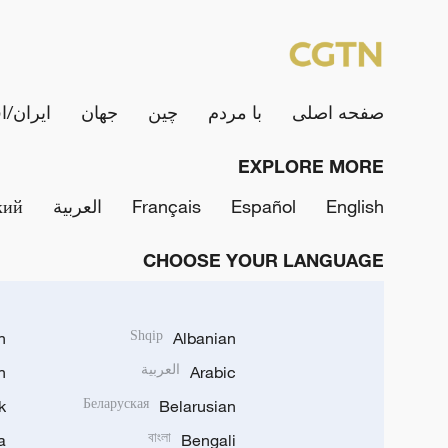
صفحه اصلی
با مردم
چین
جهان
ایران/ا
EXPLORE MORE
English
Español
Français
العربية
кий
CHOOSE YOUR LANGUAGE
h
Shqip
Albanian
Arabic
العربية
n
k
Беларуская
Belarusian
a
বাংলা
Bengali