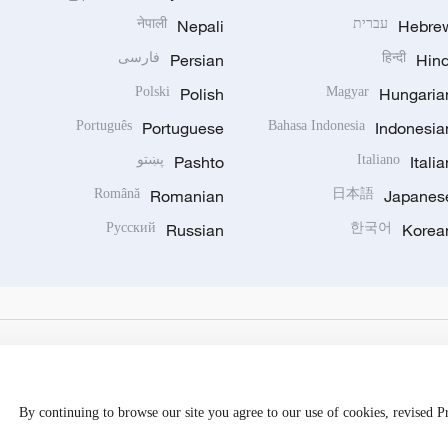
Hebre
עברית
Nepali
नेपाली
Hind
हिन्दी
Persian
فارسی
Polski
Polish
Magyar
Hungaria
Português
Portuguese
Bahasa Indonesia
Indonesia
Italia
Italiano
Pashto
پښتو
Română
Romanian
日本語
Japanes
Русский
Russian
한국어
Korea
By continuing to browse our site you agree to our use of cookies, revised 