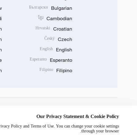
w
Български
Bulgarian
i
ខ្មែរ
Cambodian
n
Hrvatski
Croatian
n
Český
Czech
n
English
English
e
Esperanto
Esperanto
n
Filipino
Filipino
DOWNLOAD OUR APP
Our Privacy Statement & Cookie Policy
Privacy Policy and Terms of Use. You can change your cookie settings
through your browser.