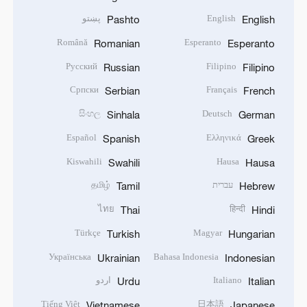
English
پښتو
Pashto
English
Română
Esperanto
Romanian
Esperanto
Русский
Filipino
Russian
Filipino
Српски
Français
Serbian
French
සිංහල
Deutsch
Sinhala
German
Español
Ελληνικά
Spanish
Greek
Kiswahili
Hausa
Swahili
Hausa
עברית
தமிழ்
Tamil
Hebrew
ไทย
हिन्दी
Thai
Hindi
Türkçe
Magyar
Turkish
Hungarian
Українська
Bahasa Indonesia
Ukrainian
Indonesian
Italiano
اردو
Urdu
Italian
Tiếng Việt
日本語
Vietnamese
Japanese