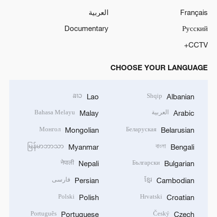
Français
العربية
Documentary
Русский
CCTV+
CHOOSE YOUR LANGUAGE
ລາວ
Shqip
Lao
Albanian
العربية
Bahasa Melayu
Malay
Arabic
Монгол
Беларуская
Mongolian
Belarusian
မြန်မာဘာသာ
বাংলা
Myanmar
Bengali
नेपाली
Български
Nepali
Bulgarian
ខ្មែរ
فارسی
Persian
Cambodian
Polski
Hrvatski
Polish
Croatian
Português
Český
Portuguese
Czech