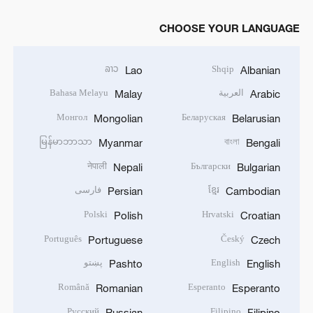
CHOOSE YOUR LANGUAGE
ລາວ
Shqip
Lao
Albanian
العربية
Bahasa Melayu
Malay
Arabic
Монгол
Беларуская
Mongolian
Belarusian
မြန်မာဘာသာ
বাংলা
Myanmar
Bengali
नेपाली
Български
Nepali
Bulgarian
ខ្មែរ
فارسی
Persian
Cambodian
Polski
Hrvatski
Polish
Croatian
Português
Český
Portuguese
Czech
English
پښتو
Pashto
English
Română
Esperanto
Romanian
Esperanto
Русский
Filipino
Russian
Filipino