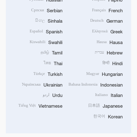
Српски
Français
Serbian
French
සිංහල
Deutsch
Sinhala
German
Español
Ελληνικά
Spanish
Greek
Kiswahili
Hausa
Swahili
Hausa
עברית
தமிழ்
Tamil
Hebrew
ไทย
हिन्दी
Thai
Hindi
Türkçe
Magyar
Turkish
Hungarian
Українська
Bahasa Indonesia
Ukrainian
Indonesian
Italiano
اردو
Urdu
Italian
Tiếng Việt
日本語
Vietnamese
Japanese
한국어
Korean