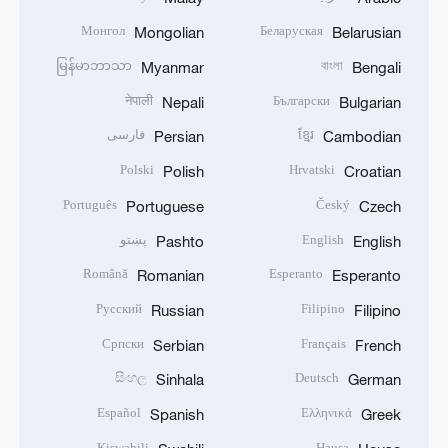
Монгол
Беларуская
Mongolian
Belarusian
မြန်မာဘာသာ
বাংলা
Myanmar
Bengali
नेपाली
Български
Nepali
Bulgarian
ខ្មែរ
فارسی
Persian
Cambodian
Polski
Hrvatski
Polish
Croatian
Português
Český
Portuguese
Czech
English
پښتو
Pashto
English
Română
Esperanto
Romanian
Esperanto
Русский
Filipino
Russian
Filipino
Српски
Français
Serbian
French
සිංහල
Deutsch
Sinhala
German
Español
Ελληνικά
Spanish
Greek
Kiswahili
Hausa