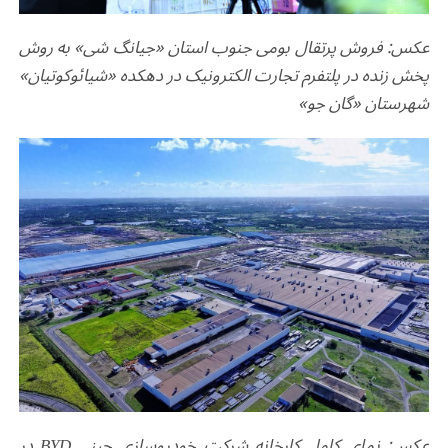
عکس: فروش پرتقال بومی جنوب استان «جیانگ شی» به روش
پخش زنده در پلتفرم تجارت الکترونیک در دهکده «شیائو‌کوتیان»
شهرستان «گان جو»
عکس: نمای کامل کارخانه شرکت خودروسازی چینی
BYD
در