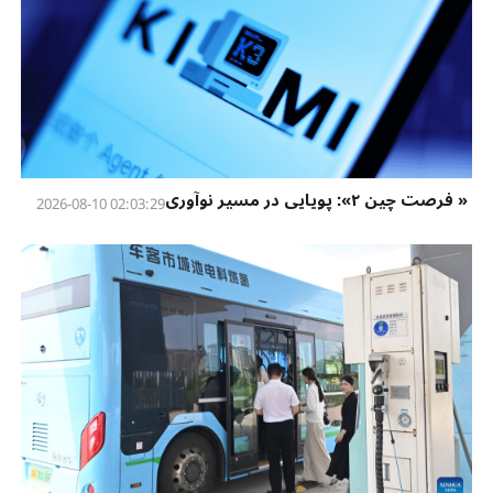
« فرصت چین ۲»: پویایی در مسیر نوآوری
02:03:29 2026-08-10