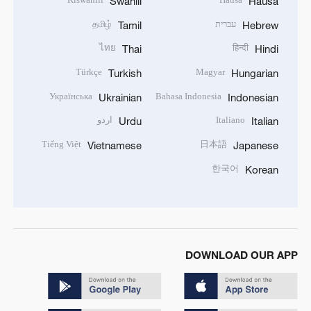
Swahili
Hausa
עברית
தமிழ்
Tamil
Hebrew
ไทย
हिन्दी
Thai
Hindi
Türkçe
Magyar
Turkish
Hungarian
Українська
Bahasa Indonesia
Ukrainian
Indonesian
Italiano
اردو
Urdu
Italian
Tiếng Việt
日本語
Vietnamese
Japanese
한국어
Korean
DOWNLOAD OUR APP