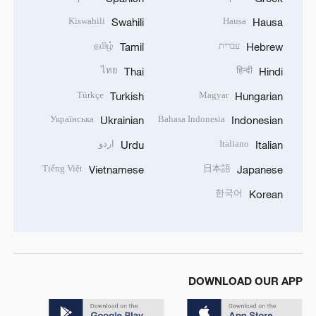
Kiswahili
Hausa
Swahili
Hausa
עברית
தமிழ்
Tamil
Hebrew
ไทย
हिन्दी
Thai
Hindi
Türkçe
Magyar
Turkish
Hungarian
Українська
Bahasa Indonesia
Ukrainian
Indonesian
Italiano
اردو
Urdu
Italian
Tiếng Việt
日本語
Vietnamese
Japanese
한국어
Korean
DOWNLOAD OUR APP