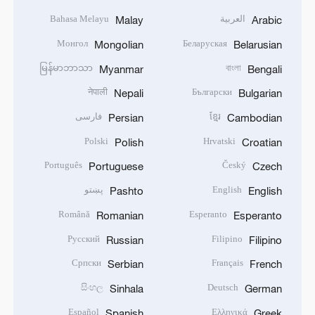
العربية
Bahasa Melayu
Malay
Arabic
Монгол
Беларуская
Mongolian
Belarusian
မြန်မာဘာသာ
বাংলা
Myanmar
Bengali
नेपाली
Български
Nepali
Bulgarian
ខ្មែរ
فارسی
Persian
Cambodian
Polski
Hrvatski
Polish
Croatian
Português
Český
Portuguese
Czech
English
پښتو
Pashto
English
Română
Esperanto
Romanian
Esperanto
Русский
Filipino
Russian
Filipino
Српски
Français
Serbian
French
සිංහල
Deutsch
Sinhala
German
Español
Ελληνικά
Spanish
Greek