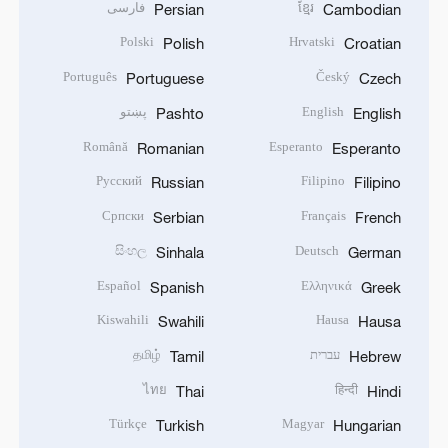
ខ្មែរ
فارسی
Persian
Cambodian
Polski
Hrvatski
Polish
Croatian
Português
Český
Portuguese
Czech
English
پښتو
Pashto
English
Română
Esperanto
Romanian
Esperanto
Русский
Filipino
Russian
Filipino
Српски
Français
Serbian
French
සිංහල
Deutsch
Sinhala
German
Español
Ελληνικά
Spanish
Greek
Kiswahili
Hausa
Swahili
Hausa
עברית
தமிழ்
Tamil
Hebrew
ไทย
हिन्दी
Thai
Hindi
Türkçe
Magyar
Turkish
Hungarian