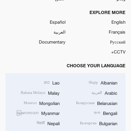
EXPLORE MORE
Español
English
Français
العربية
Documentary
Русский
CCTV+
CHOOSE YOUR LANGUAGE
ລາວ
Shqip
Lao
Albanian
العربية
Bahasa Melayu
Malay
Arabic
Монгол
Беларуская
Mongolian
Belarusian
မြန်မာဘာသာ
বাংলা
Myanmar
Bengali
नेपाली
Български
Nepali
Bulgarian