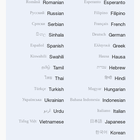
Română
Esperanto
Romanian
Esperanto
Русский
Filipino
Russian
Filipino
Српски
Français
Serbian
French
සිංහල
Deutsch
Sinhala
German
Español
Ελληνικά
Spanish
Greek
Kiswahili
Hausa
Swahili
Hausa
עברית
தமிழ்
Tamil
Hebrew
ไทย
हिन्दी
Thai
Hindi
Türkçe
Magyar
Turkish
Hungarian
Українська
Bahasa Indonesia
Ukrainian
Indonesian
Italiano
اردو
Urdu
Italian
Tiếng Việt
日本語
Vietnamese
Japanese
한국어
Korean