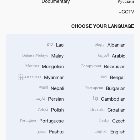
Documentary
Русский
CCTV+
CHOOSE YOUR LANGUAGE
ລາວ
Shqip
Lao
Albanian
العربية
Bahasa Melayu
Malay
Arabic
Монгол
Беларуская
Mongolian
Belarusian
မြန်မာဘာသာ
বাংলা
Myanmar
Bengali
नेपाली
Български
Nepali
Bulgarian
ខ្មែរ
فارسی
Persian
Cambodian
Polski
Hrvatski
Polish
Croatian
Português
Český
Portuguese
Czech
English
پښتو
Pashto
English