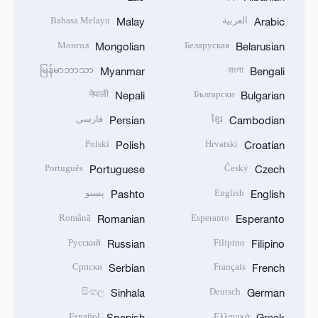
العربية
Bahasa Melayu
Malay
Arabic
Монгол
Беларуская
Mongolian
Belarusian
မြန်မာဘာသာ
বাংলা
Myanmar
Bengali
नेपाली
Български
Nepali
Bulgarian
ខ្មែរ
فارسی
Persian
Cambodian
Polski
Hrvatski
Polish
Croatian
Português
Český
Portuguese
Czech
English
پښتو
Pashto
English
Română
Esperanto
Romanian
Esperanto
Русский
Filipino
Russian
Filipino
Српски
Français
Serbian
French
සිංහල
Deutsch
Sinhala
German
Español
Ελληνικά
Spanish
Greek