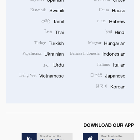
Kiswahili
Hausa
Swahili
Hausa
עברית
தமிழ்
Tamil
Hebrew
ไทย
हिन्दी
Thai
Hindi
Türkçe
Magyar
Turkish
Hungarian
Українська
Bahasa Indonesia
Ukrainian
Indonesian
Italiano
اردو
Urdu
Italian
Tiếng Việt
日本語
Vietnamese
Japanese
한국어
Korean
DOWNLOAD OUR APP