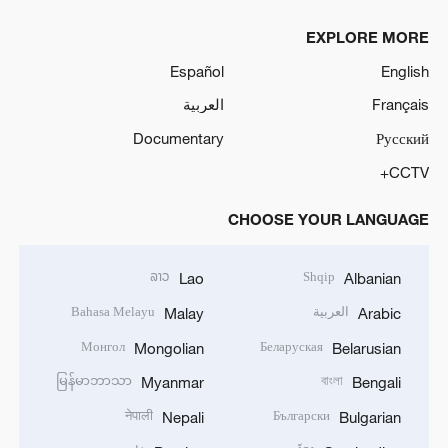
EXPLORE MORE
Español
English
Français
العربية
Documentary
Русский
CCTV+
CHOOSE YOUR LANGUAGE
ລາວ
Shqip
Lao
Albanian
العربية
Bahasa Melayu
Malay
Arabic
Монгол
Беларуская
Mongolian
Belarusian
မြန်မာဘာသာ
বাংলা
Myanmar
Bengali
नेपाली
Български
Nepali
Bulgarian