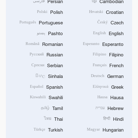
ខ្មែរ
فارسی
Persian
Cambodian
Polski
Hrvatski
Polish
Croatian
Português
Český
Portuguese
Czech
English
پښتو
Pashto
English
Română
Esperanto
Romanian
Esperanto
Русский
Filipino
Russian
Filipino
Српски
Français
Serbian
French
සිංහල
Deutsch
Sinhala
German
Español
Ελληνικά
Spanish
Greek
Kiswahili
Hausa
Swahili
Hausa
עברית
தமிழ்
Tamil
Hebrew
ไทย
हिन्दी
Thai
Hindi
Türkçe
Magyar
Turkish
Hungarian