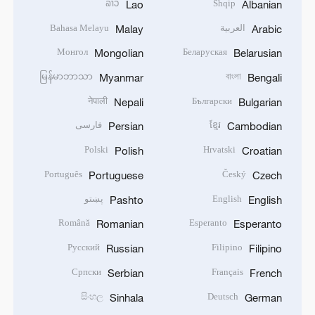
ລາວ
Shqip
Lao
Albanian
العربية
Bahasa Melayu
Malay
Arabic
Монгол
Беларуская
Mongolian
Belarusian
မြန်မာဘာသာ
বাংলা
Myanmar
Bengali
नेपाली
Български
Nepali
Bulgarian
ខ្មែរ
فارسی
Persian
Cambodian
Polski
Hrvatski
Polish
Croatian
Português
Český
Portuguese
Czech
English
پښتو
Pashto
English
Română
Esperanto
Romanian
Esperanto
Русский
Filipino
Russian
Filipino
Српски
Français
Serbian
French
සිංහල
Deutsch
Sinhala
German