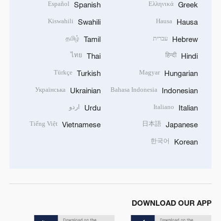
Español
Ελληνικά
Spanish
Greek
Kiswahili
Hausa
Swahili
Hausa
עברית
தமிழ்
Tamil
Hebrew
ไทย
हिन्दी
Thai
Hindi
Türkçe
Magyar
Turkish
Hungarian
Українська
Bahasa Indonesia
Ukrainian
Indonesian
Italiano
اردو
Urdu
Italian
Tiếng Việt
日本語
Vietnamese
Japanese
한국어
Korean
DOWNLOAD OUR APP