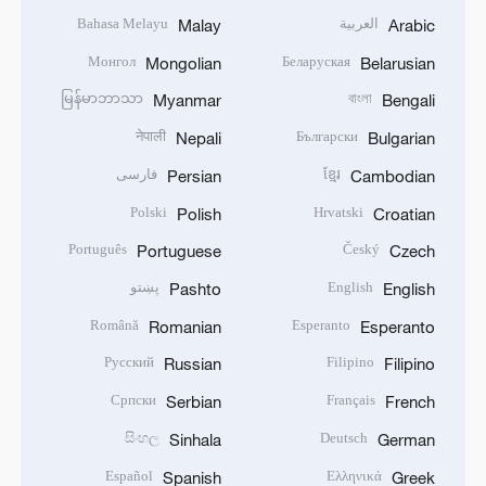
العربية
Bahasa Melayu
Malay
Arabic
Монгол
Беларуская
Mongolian
Belarusian
မြန်မာဘာသာ
বাংলা
Myanmar
Bengali
नेपाली
Български
Nepali
Bulgarian
ខ្មែរ
فارسی
Persian
Cambodian
Polski
Hrvatski
Polish
Croatian
Português
Český
Portuguese
Czech
English
پښتو
Pashto
English
Română
Esperanto
Romanian
Esperanto
Русский
Filipino
Russian
Filipino
Српски
Français
Serbian
French
සිංහල
Deutsch
Sinhala
German
Español
Ελληνικά
Spanish
Greek