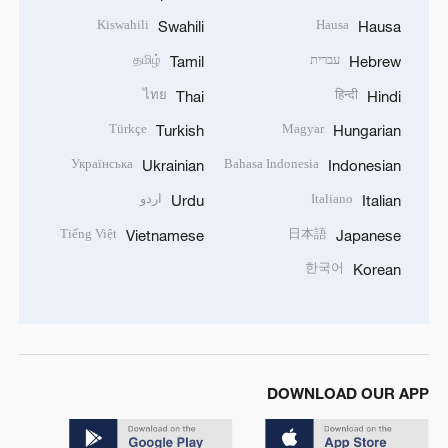
Kiswahili
Hausa
Swahili
Hausa
עברית
தமிழ்
Tamil
Hebrew
ไทย
हिन्दी
Thai
Hindi
Türkçe
Magyar
Turkish
Hungarian
Українська
Bahasa Indonesia
Ukrainian
Indonesian
Italiano
اردو
Urdu
Italian
Tiếng Việt
日本語
Vietnamese
Japanese
한국어
Korean
DOWNLOAD OUR APP