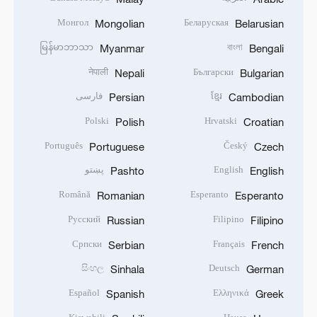
Монгол
Беларуская
Mongolian
Belarusian
မြန်မာဘာသာ
বাংলা
Myanmar
Bengali
नेपाली
Български
Nepali
Bulgarian
ខ្មែរ
فارسی
Persian
Cambodian
Polski
Hrvatski
Polish
Croatian
Português
Český
Portuguese
Czech
English
پښتو
Pashto
English
Română
Esperanto
Romanian
Esperanto
Русский
Filipino
Russian
Filipino
Српски
Français
Serbian
French
සිංහල
Deutsch
Sinhala
German
Español
Ελληνικά
Spanish
Greek