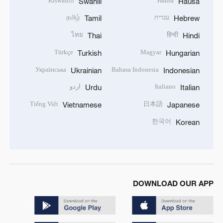
Kiswahili
Hausa
Swahili
Hausa
עברית
தமிழ்
Tamil
Hebrew
ไทย
हिन्दी
Thai
Hindi
Türkçe
Magyar
Turkish
Hungarian
Українська
Bahasa Indonesia
Ukrainian
Indonesian
Italiano
اردو
Urdu
Italian
Tiếng Việt
日本語
Vietnamese
Japanese
한국어
Korean
DOWNLOAD OUR APP