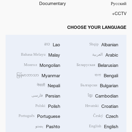
Documentary
Русский
CCTV+
CHOOSE YOUR LANGUAGE
ລາວ
Shqip
Lao
Albanian
العربية
Bahasa Melayu
Malay
Arabic
Монгол
Беларуская
Mongolian
Belarusian
မြန်မာဘာသာ
বাংলা
Myanmar
Bengali
नेपाली
Български
Nepali
Bulgarian
ខ្មែរ
فارسی
Persian
Cambodian
Polski
Hrvatski
Polish
Croatian
Português
Český
Portuguese
Czech
English
پښتو
Pashto
English