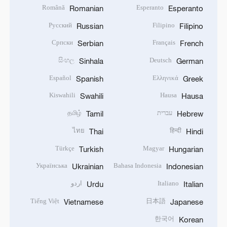
Română
Esperanto
Romanian
Esperanto
Русский
Filipino
Russian
Filipino
Српски
Français
Serbian
French
සිංහල
Deutsch
Sinhala
German
Español
Ελληνικά
Spanish
Greek
Kiswahili
Hausa
Swahili
Hausa
עברית
தமிழ்
Tamil
Hebrew
ไทย
हिन्दी
Thai
Hindi
Türkçe
Magyar
Turkish
Hungarian
Українська
Bahasa Indonesia
Ukrainian
Indonesian
Italiano
اردو
Urdu
Italian
Tiếng Việt
日本語
Vietnamese
Japanese
한국어
Korean