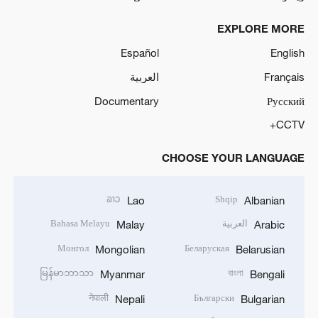
EXPLORE MORE
Español
English
Français
العربية
Documentary
Русский
CCTV+
CHOOSE YOUR LANGUAGE
ລາວ
Shqip
Lao
Albanian
العربية
Bahasa Melayu
Malay
Arabic
Монгол
Беларуская
Mongolian
Belarusian
မြန်မာဘာသာ
বাংলা
Myanmar
Bengali
नेपाली
Български
Nepali
Bulgarian