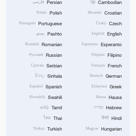
ខ្មែរ
فارسی
Persian
Cambodian
Polski
Hrvatski
Polish
Croatian
Português
Český
Portuguese
Czech
English
پښتو
Pashto
English
Română
Esperanto
Romanian
Esperanto
Русский
Filipino
Russian
Filipino
Српски
Français
Serbian
French
සිංහල
Deutsch
Sinhala
German
Español
Ελληνικά
Spanish
Greek
Kiswahili
Hausa
Swahili
Hausa
עברית
தமிழ்
Tamil
Hebrew
ไทย
हिन्दी
Thai
Hindi
Türkçe
Magyar
Turkish
Hungarian