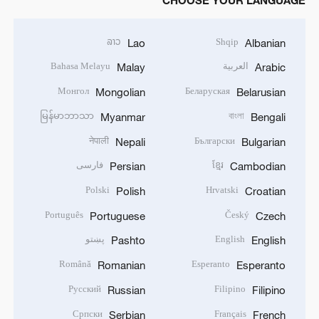
CHOOSE YOUR LANGUAGE
ລາວ
Shqip
Lao
Albanian
العربية
Bahasa Melayu
Malay
Arabic
Монгол
Беларуская
Mongolian
Belarusian
မြန်မာဘာသာ
বাংলা
Myanmar
Bengali
नेपाली
Български
Nepali
Bulgarian
ខ្មែរ
فارسی
Persian
Cambodian
Polski
Hrvatski
Polish
Croatian
Português
Český
Portuguese
Czech
English
پښتو
Pashto
English
Română
Esperanto
Romanian
Esperanto
Русский
Filipino
Russian
Filipino
Српски
Français
Serbian
French