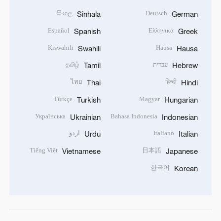
සිංහල
Deutsch
Sinhala
German
Español
Ελληνικά
Spanish
Greek
Kiswahili
Hausa
Swahili
Hausa
עברית
தமிழ்
Tamil
Hebrew
ไทย
हिन्दी
Thai
Hindi
Türkçe
Magyar
Turkish
Hungarian
Українська
Bahasa Indonesia
Ukrainian
Indonesian
Italiano
اردو
Urdu
Italian
Tiếng Việt
日本語
Vietnamese
Japanese
한국어
Korean