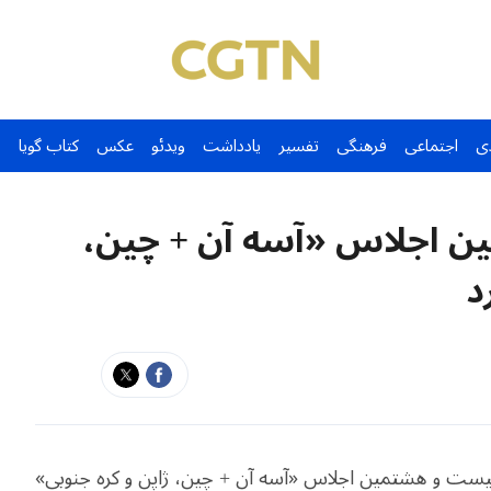
ی
اجتماعی
فرهنگی
تفسیر
یادداشت
ویدئو
عکس
کتاب گویا
ن اجلاس «آسه آن + چین،
د
بر به وقت محلی در بیست و هشتمین اجلاس «آسه آن + چین، ژاپن و کره جنوبی»