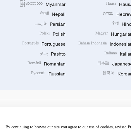
မြန်မာဘာသာ
Myanmar
Hausa
Haus
Hebre
עברית
Nepali
नेपाली
Hind
हिन्दी
Persian
فارسی
Polski
Polish
Magyar
Hungaria
Português
Portuguese
Bahasa Indonesia
Indonesia
Italia
Italiano
Pashto
پښتو
Română
Romanian
日本語
Japanes
Русский
Russian
한국어
Korea
By continuing to browse our site you agree to our use of cookies, revised 