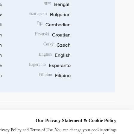
a
বাংলা
Bengali
w
Български
Bulgarian
i
ខ្មែរ
Cambodian
n
Hrvatski
Croatian
n
Český
Czech
n
English
English
e
Esperanto
Esperanto
n
Filipino
Filipino
DOWNLOAD OUR APP
Our Privacy Statement & Cookie Policy
Privacy Policy and Terms of Use. You can change your cookie settings