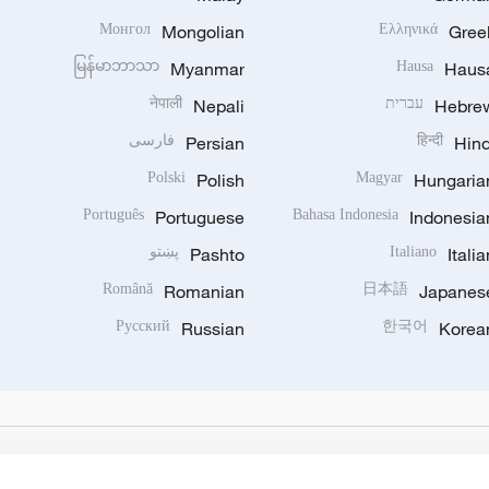
Монгол
Mongolian
Ελληνικά
Gree
မြန်မာဘာသာ
Myanmar
Hausa
Haus
Hebre
עברית
Nepali
नेपाली
Hind
हिन्दी
Persian
فارسی
Polski
Polish
Magyar
Hungaria
Português
Portuguese
Bahasa Indonesia
Indonesia
Italia
Italiano
Pashto
پښتو
Română
Romanian
日本語
Japanes
Русский
Russian
한국어
Korea