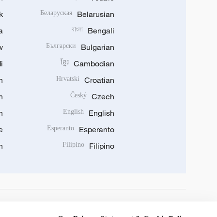
k
Беларуская
Belarusian
a
বাংলা
Bengali
w
Български
Bulgarian
i
ខ្មែរ
Cambodian
n
Hrvatski
Croatian
n
Český
Czech
n
English
English
e
Esperanto
Esperanto
n
Filipino
Filipino
DOWNLOAD OUR APP