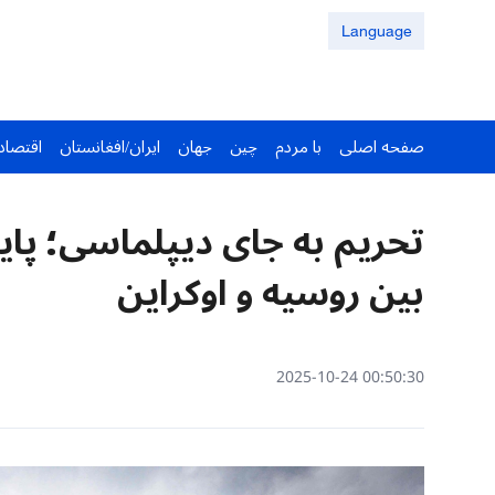
Language
صفحه اصلی
با مردم
چین
جهان
ایران/افغانستان
اقتصاد
تحریم به جای دیپلماسی؛ پای
بین روسیه و اوکراین
00:50:30 2025-10-24