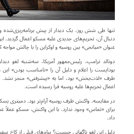
تنها طی شش روز، یک دیدار از پیش برنامه‌ریزی‌شده و ب
دنبال آن، تحریم‌های جدیدی علیه مسکو اعمال گردید. ای
عنوان «میانجی» بین روسیه و اوکراین را با چالش مواجه
دونالد ترامپ، رئیس‌جمهور آمریکا، سه‌شنبه لغو دیدار
بوداپست را اعلام و دلیل آن را «نامناسب بودن» این م
طرف «لذت‌بخش» بود، اما به «پیشرفتی» منجر نشد. وی
اعمال تحریم‌ها علیه روسیه فرا رسیده است
.
در مقایسه، واکنش طرف روسیه آرام‌تر بود. دمیتری پ
برای «تماس» وجود ندارد. با این واکنش، مسکو عملاً ع
داد
.
دلیل این لغو ناگهانی چیست؟ پیام‌های قبلی از کاخ س