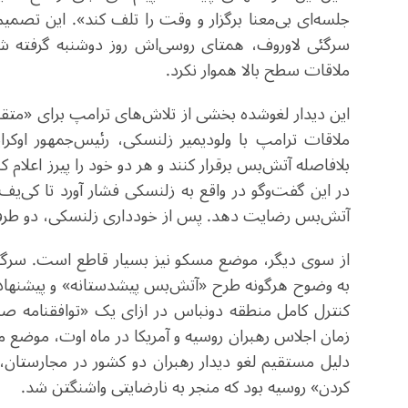
جلسه‌ای بی‌معنا برگزار و وقت را تلف کند». این تصمیم 
سرگئی لاوروف، همتای روسی‌اش روز دوشنبه گرفته ش
ملاقات سطح بالا هموار نکرد
.
این دیدار لغوشده بخشی از تلاش‌های ترامپ برای «متقا
ملاقات ترامپ با ولودیمیر زلنسکی، رئیس‌جمهور اوکر
بلافاصله آتش‌بس برقرار کنند و هر دو خود را پیرز اعلام 
در این گفت‌وگو در واقع به زلنسکی فشار آورد تا کی‌ی
آتش‌بس رضایت دهد. پس از خودداری زلنسکی، دو طرف 
از سوی دیگر، موضع مسکو نیز بسیار قاطع است. سرگئی ل
به وضوح هرگونه طرح «آتش‌بس پیشدستانه» و پیشنهاد 
زمان اجلاس رهبران روسیه و آمریکا در ماه اوت، موضع م
دلیل مستقیم لغو دیدار رهبران دو کشور در مجارستان،
کردن» روسیه بود که منجر به نارضایتی واشنگتن شد
.