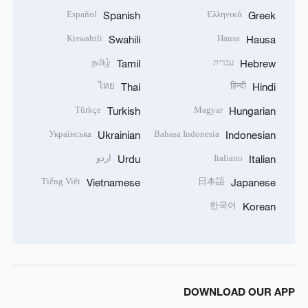
Español
Ελληνικά
Spanish
Greek
Kiswahili
Hausa
Swahili
Hausa
עברית
தமிழ்
Tamil
Hebrew
ไทย
हिन्दी
Thai
Hindi
Türkçe
Magyar
Turkish
Hungarian
Українська
Bahasa Indonesia
Ukrainian
Indonesian
Italiano
اردو
Urdu
Italian
Tiếng Việt
日本語
Vietnamese
Japanese
한국어
Korean
DOWNLOAD OUR APP