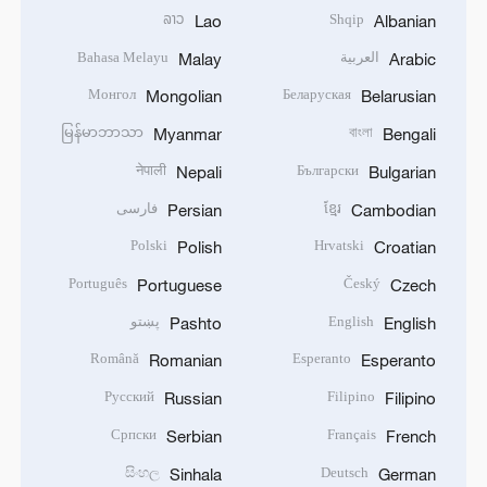
ລາວ
Shqip
Lao
Albanian
العربية
Bahasa Melayu
Malay
Arabic
Монгол
Беларуская
Mongolian
Belarusian
မြန်မာဘာသာ
বাংলা
Myanmar
Bengali
नेपाली
Български
Nepali
Bulgarian
ខ្មែរ
فارسی
Persian
Cambodian
Polski
Hrvatski
Polish
Croatian
Português
Český
Portuguese
Czech
English
پښتو
Pashto
English
Română
Esperanto
Romanian
Esperanto
Русский
Filipino
Russian
Filipino
Српски
Français
Serbian
French
සිංහල
Deutsch
Sinhala
German