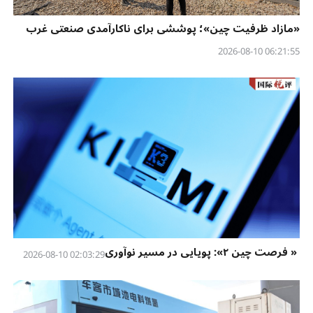
«مازاد ظرفیت چین»؛ پوششی برای ناکارآمدی صنعتی غرب
06:21:55 2026-08-10
« فرصت چین ۲»: پویایی در مسیر نوآوری
02:03:29 2026-08-10