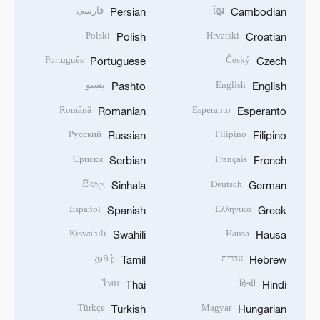
ខ្មែរ
فارسی
Persian
Cambodian
Polski
Hrvatski
Polish
Croatian
Português
Český
Portuguese
Czech
English
پښتو
Pashto
English
Română
Esperanto
Romanian
Esperanto
Русский
Filipino
Russian
Filipino
Српски
Français
Serbian
French
සිංහල
Deutsch
Sinhala
German
Español
Ελληνικά
Spanish
Greek
Kiswahili
Hausa
Swahili
Hausa
עברית
தமிழ்
Tamil
Hebrew
ไทย
हिन्दी
Thai
Hindi
Türkçe
Magyar
Turkish
Hungarian