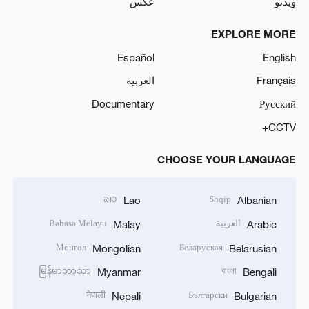
ویدئو
عکس
EXPLORE MORE
Español
English
Français
العربية
Documentary
Русский
CCTV+
CHOOSE YOUR LANGUAGE
ລາວ
Shqip
Lao
Albanian
العربية
Bahasa Melayu
Malay
Arabic
Монгол
Беларуская
Mongolian
Belarusian
မြန်မာဘာသာ
বাংলা
Myanmar
Bengali
नेपाली
Български
Nepali
Bulgarian