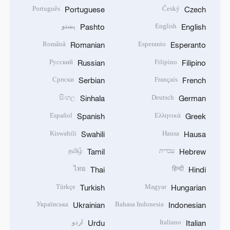
Português
Český
Portuguese
Czech
English
پښتو
Pashto
English
Română
Esperanto
Romanian
Esperanto
Русский
Filipino
Russian
Filipino
Српски
Français
Serbian
French
සිංහල
Deutsch
Sinhala
German
Español
Ελληνικά
Spanish
Greek
Kiswahili
Hausa
Swahili
Hausa
עברית
தமிழ்
Tamil
Hebrew
ไทย
हिन्दी
Thai
Hindi
Türkçe
Magyar
Turkish
Hungarian
Українська
Bahasa Indonesia
Ukrainian
Indonesian
Italiano
اردو
Urdu
Italian