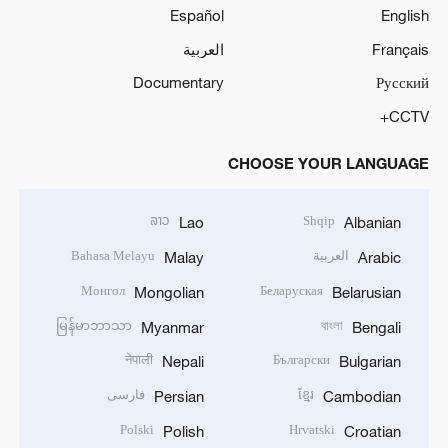
Español
English
Français
العربية
Documentary
Русский
CCTV+
CHOOSE YOUR LANGUAGE
ລາວ
Shqip
Lao
Albanian
العربية
Bahasa Melayu
Malay
Arabic
Монгол
Беларуская
Mongolian
Belarusian
မြန်မာဘာသာ
বাংলা
Myanmar
Bengali
नेपाली
Български
Nepali
Bulgarian
ខ្មែរ
فارسی
Persian
Cambodian
Polski
Hrvatski
Polish
Croatian