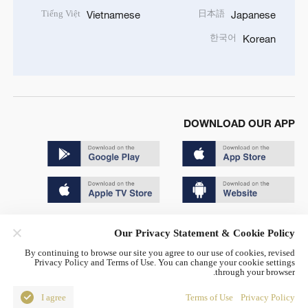
Tiếng Việt
日本語
Vietnamese
Japanese
한국어
Korean
DOWNLOAD OUR APP
Copyright © 2024 CGTN.
Our Privacy Statement & Cookie Policy
京ICP备20000184号
By continuing to browse our site you agree to our use of cookies, revised
Privacy Policy and Terms of Use. You can change your cookie settings
京公网安备 11010502050052号
through your browser.
Disinformation report hotline: 010-85061466
I agree
Terms of Use
Privacy Policy