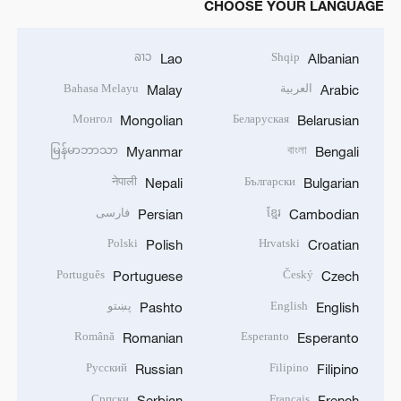
CHOOSE YOUR LANGUAGE
ລາວ
Shqip
Lao
Albanian
العربية
Bahasa Melayu
Malay
Arabic
Монгол
Беларуская
Mongolian
Belarusian
မြန်မာဘာသာ
বাংলা
Myanmar
Bengali
नेपाली
Български
Nepali
Bulgarian
ខ្មែរ
فارسی
Persian
Cambodian
Polski
Hrvatski
Polish
Croatian
Português
Český
Portuguese
Czech
English
پښتو
Pashto
English
Română
Esperanto
Romanian
Esperanto
Русский
Filipino
Russian
Filipino
Српски
Français
Serbian
French