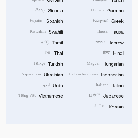
සිංහල
Deutsch
Sinhala
German
Español
Ελληνικά
Spanish
Greek
Kiswahili
Hausa
Swahili
Hausa
עברית
தமிழ்
Tamil
Hebrew
ไทย
हिन्दी
Thai
Hindi
Türkçe
Magyar
Turkish
Hungarian
Українська
Bahasa Indonesia
Ukrainian
Indonesian
Italiano
اردو
Urdu
Italian
Tiếng Việt
日本語
Vietnamese
Japanese
한국어
Korean