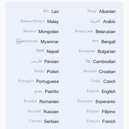
ລາວ
Shqip
Lao
Albanian
العربية
Bahasa Melayu
Malay
Arabic
Монгол
Беларуская
Mongolian
Belarusian
မြန်မာဘာသာ
বাংলা
Myanmar
Bengali
नेपाली
Български
Nepali
Bulgarian
ខ្មែរ
فارسی
Persian
Cambodian
Polski
Hrvatski
Polish
Croatian
Português
Český
Portuguese
Czech
English
پښتو
Pashto
English
Română
Esperanto
Romanian
Esperanto
Русский
Filipino
Russian
Filipino
Српски
Français
Serbian
French