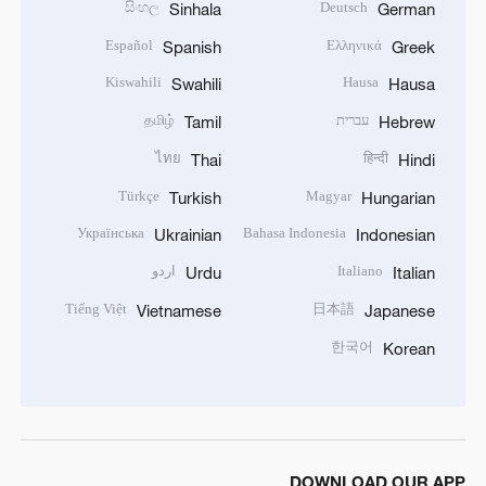
සිංහල
Deutsch
Sinhala
German
Español
Ελληνικά
Spanish
Greek
Kiswahili
Hausa
Swahili
Hausa
עברית
தமிழ்
Tamil
Hebrew
ไทย
हिन्दी
Thai
Hindi
Türkçe
Magyar
Turkish
Hungarian
Українська
Bahasa Indonesia
Ukrainian
Indonesian
Italiano
اردو
Urdu
Italian
Tiếng Việt
日本語
Vietnamese
Japanese
한국어
Korean
DOWNLOAD OUR APP