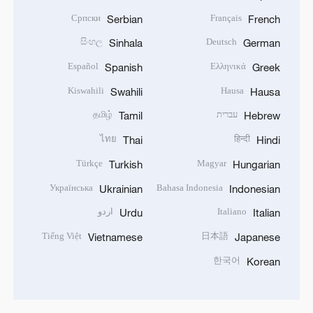
Српски
Français
Serbian
French
සිංහල
Deutsch
Sinhala
German
Español
Ελληνικά
Spanish
Greek
Kiswahili
Hausa
Swahili
Hausa
עברית
தமிழ்
Tamil
Hebrew
ไทย
हिन्दी
Thai
Hindi
Türkçe
Magyar
Turkish
Hungarian
Українська
Bahasa Indonesia
Ukrainian
Indonesian
Italiano
اردو
Urdu
Italian
Tiếng Việt
日本語
Vietnamese
Japanese
한국어
Korean