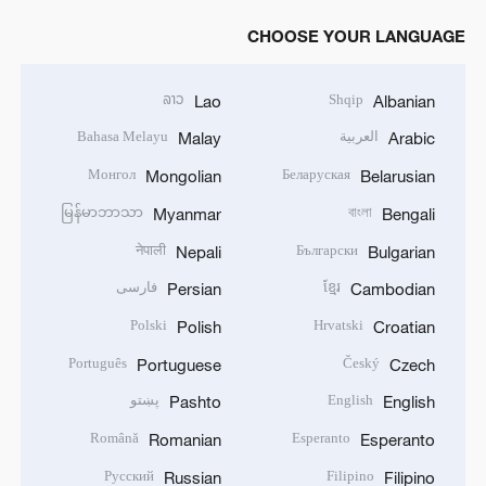
CHOOSE YOUR LANGUAGE
ລາວ
Shqip
Lao
Albanian
العربية
Bahasa Melayu
Malay
Arabic
Монгол
Беларуская
Mongolian
Belarusian
မြန်မာဘာသာ
বাংলা
Myanmar
Bengali
नेपाली
Български
Nepali
Bulgarian
ខ្មែរ
فارسی
Persian
Cambodian
Polski
Hrvatski
Polish
Croatian
Português
Český
Portuguese
Czech
English
پښتو
Pashto
English
Română
Esperanto
Romanian
Esperanto
Русский
Filipino
Russian
Filipino