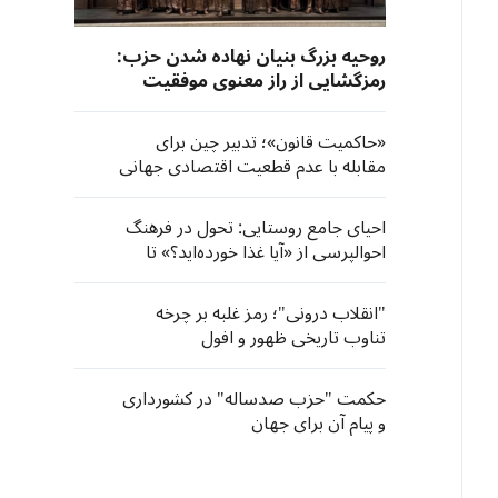
روحیه بزرگ بنیان نهاده شدن حزب:
رمزگشایی از راز معنوی موفقیت
حزب کمونیست چین
«حاکمیت قانون»؛ تدبیر چین برای
مقابله با عدم قطعیت اقتصادی جهانی
احیای جامع روستایی: تحول در فرهنگ
احوالپرسی از «آیا غذا خورده‌اید؟» تا
«حال شما در زادگاه خود چطور است؟»
"انقلاب درونی"؛ رمز غلبه بر چرخه
تناوب تاریخی ظهور و افول
حکمت "حزب صدساله" در کشورداری
و پیام آن برای جهان