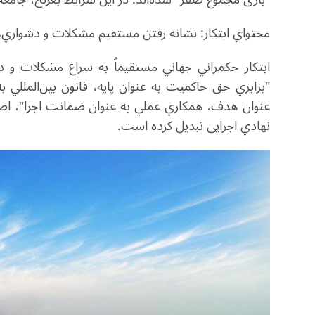
محتواي ابتكار: نشانه رفتن مستقيم مشکلات و دشواري‌
ابتكار حكمراني جهاني مستقيماً به سراغ مشکلات و دشوا
"برابري حق حاكميت به عنوان پايه، قانون بين‌المللي به
عنوان هدف، همكاري عملي‌ به عنوان ضمانت اجرا"، ا
نهادي اجرایی تبديل كرده است.