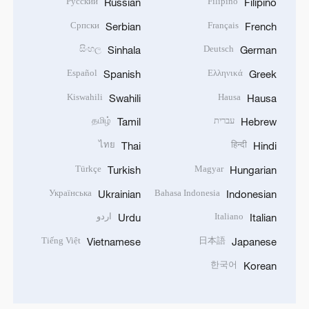
Русский
Filipino
Russian
Filipino
Српски
Français
Serbian
French
සිංහල
Deutsch
Sinhala
German
Español
Ελληνικά
Spanish
Greek
Kiswahili
Hausa
Swahili
Hausa
עברית
தமிழ்
Tamil
Hebrew
ไทย
हिन्दी
Thai
Hindi
Türkçe
Magyar
Turkish
Hungarian
Українська
Bahasa Indonesia
Ukrainian
Indonesian
Italiano
اردو
Urdu
Italian
Tiếng Việt
日本語
Vietnamese
Japanese
한국어
Korean