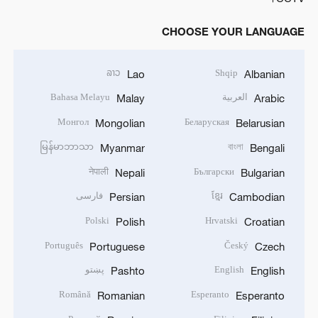
CHOOSE YOUR LANGUAGE
ລາວ
Shqip
Lao
Albanian
العربية
Bahasa Melayu
Malay
Arabic
Монгол
Беларуская
Mongolian
Belarusian
မြန်မာဘာသာ
বাংলা
Myanmar
Bengali
नेपाली
Български
Nepali
Bulgarian
ខ្មែរ
فارسی
Persian
Cambodian
Polski
Hrvatski
Polish
Croatian
Português
Český
Portuguese
Czech
English
پښتو
Pashto
English
Română
Esperanto
Romanian
Esperanto