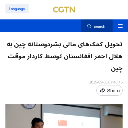
Language
search
تحویل کمک‌های مالی بشردوستانه چین به
هلال احمر افغانستان توسط کاردار موقت
چین
07:48:16 2025-09-05
Share