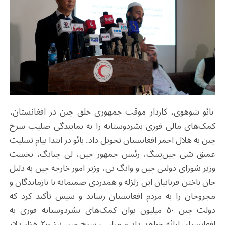
بائو شوهوی، کاردار موقت جمهوری خلق چین در افغانستان،
کمک‌های مالی فوری بشردوستانه را به نمایندگی صلیب سرخ
چین به هلال احمر افغانستان تحویل داد. بائو در ابتدا پیام تسلیت
عمیق شی جین‌پینگ، رئیس جمهور چین، لی چیانگ، نخست
وزیر شورای دولتی چین و وانگ یی، وزیر امور خارجه چین به دلیل
جان باختن قربانیان این زلزله و همدردی صمیمانه با بازماندگان و
مجروحان را به مردم افغانستان رساند و سپس تأکید کرد که
دولت چین ۵۰ میلیون یوان کمک‌های بشردوستانه فوری به
افغانستان ارائه خواهد داد و صلیب سرخ چین نیز ۲۰۰ هزار دلار