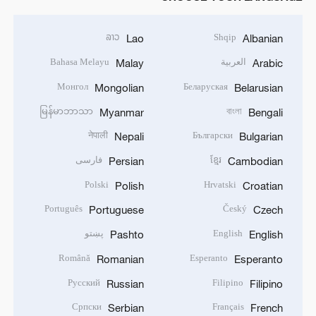
ລາວ
Shqip
Lao
Albanian
العربية
Bahasa Melayu
Malay
Arabic
Монгол
Беларуская
Mongolian
Belarusian
မြန်မာဘာသာ
বাংলা
Myanmar
Bengali
नेपाली
Български
Nepali
Bulgarian
ខ្មែរ
فارسی
Persian
Cambodian
Polski
Hrvatski
Polish
Croatian
Português
Český
Portuguese
Czech
English
پښتو
Pashto
English
Română
Esperanto
Romanian
Esperanto
Русский
Filipino
Russian
Filipino
Српски
Français
Serbian
French