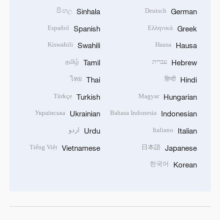
සිංහල
Deutsch
Sinhala
German
Español
Ελληνικά
Spanish
Greek
Kiswahili
Hausa
Swahili
Hausa
עברית
தமிழ்
Tamil
Hebrew
ไทย
हिन्दी
Thai
Hindi
Türkçe
Magyar
Turkish
Hungarian
Українська
Bahasa Indonesia
Ukrainian
Indonesian
Italiano
اردو
Urdu
Italian
Tiếng Việt
日本語
Vietnamese
Japanese
한국어
Korean